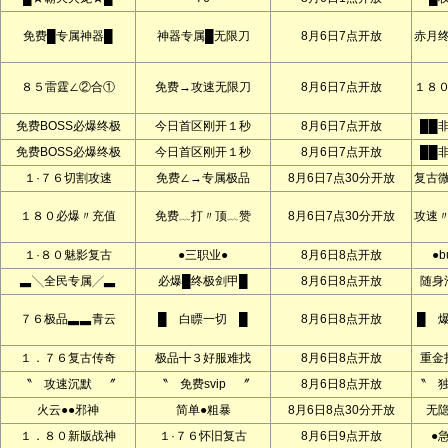
免费█专属神器█
神器专属█无限刀
8月6日7点开放
赤月
８５雷霆∠②合①
免费→攻速无限刀
8月6日7点开放
１８
免费BOSS必爆终极
今日首区刚开１秒
8月6日7点开放
██
免费BOSS必爆终极
今日首区刚开１秒
8月6日7点开放
██
１·７６切割攻速
免费∠→专属极品
8月6日7点30分开放
复古
１８０必爆〃充值
免费﹏打〃顶﹏赞
8月6日7点30分开放
攻速
１·８０魅影复古
●三职业●
8月6日8点开放
●b
▃╲全民专属╱▃
必爆█终极剑甲█
8月6日8点开放
随身
７６极品▃▃青云
█ 白瞟一切 █
8月6日8点开放
█ 
１．７６复古传奇
极品╋３好服难找
8月6日8点开放
重金
〝 攻速沉默 〞
〝 免费svip 〞
8月6日8点开放
〝 
火云●●邪神
简单●粗暴
8月6日8点30分开放
无
１．８０新版战神
１·７６怀旧复古
8月6日9点开放
●