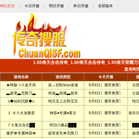
网站首页
今日开服
明日开服
昨日开服
全部版本
1.85倚天合击传奇_1.80倚天合击传奇_1.95倚天荣耀万
发布时间:
游戏名称
游戏类型
今天开服
★韩版つ０血不死
送→切割Ｍax攻速
8月6日〖通宵推荐〗
古
▃超变▃无限刀▃
倍攻▃加速▃超变
8月6日〖通宵推荐〗
公
≤◆仙剑沉默◆≥
纯元宝上古阵宝宝
8月6日〖通宵推荐〗
纯
１·８５火龙微变
神器●专属●复古
8月6日〖通宵推荐〗
迷失
７６复古合击██
怀旧小极品███
8月6日〖通宵推荐〗
██
修罗〓专属神器〓
超变迷失〓无限刀
8月6日〖通宵推荐〗
超