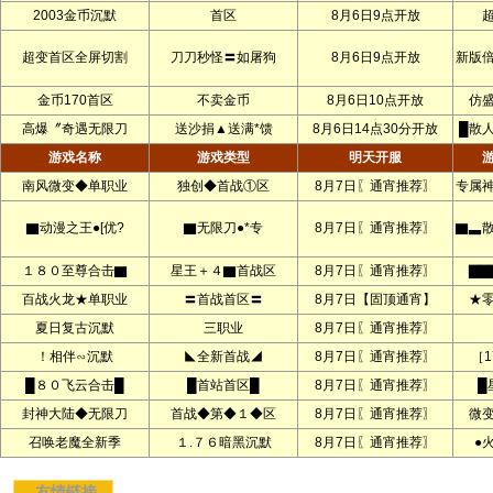
2003金币沉默
首区
8月6日9点开放
超变首区全屏切割
刀刀秒怪〓如屠狗
8月6日9点开放
新版
金币170首区
不卖金币
8月6日10点开放
仿
高爆〞奇遇无限刀
送沙捐▲送满*馈
8月6日14点30分开放
█散
游戏名称
游戏类型
明天开服
南风微变◆单职业
独创◆首战①区
8月7日〖通宵推荐〗
专属
▇动漫之王●[优?
▇无限刀●*专
8月7日〖通宵推荐〗
▇▃
１８０至尊合击▇
星王＋４▇首战区
8月7日〖通宵推荐〗
▇▇
百战火龙★单职业
〓首战首区〓
8月7日【固顶通宵】
★
夏日复古沉默
三职业
8月7日〖通宵推荐〗
！相伴∽沉默
◣全新首战◢
8月7日〖通宵推荐〗
［1
█８０飞云合击█
█首站首区█
8月7日〖通宵推荐〗
█
封神大陆◆无限刀
首战◆第◆１◆区
8月7日〖通宵推荐〗
微
召唤老魔全新季
１.７６暗黑沉默
8月7日〖通宵推荐〗
●
友情链接