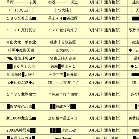
草帽┉┉┉┉专属
都没┉┉┉┉玩过
8月6日〖通宵推荐〗
迷
〈 150职业 〉
《 72大陆 》
8月6日〖通宵推荐〗
〈 
１８０至尊合击▇
星王＋４▇首战区
8月6日〖通宵推荐〗
▇▇
１．７６原始复古
１７６老传奇来了
8月6日〖通宵推荐〗
双烈
青山火龙╋单职业
独家╋首战首区
8月6日〖通宵推荐〗
微
暗黑◆魔影天幽
＜四大副职＞
8月6日〖通宵推荐〗
◆ 
◥◣魔血迷失◢◤
复古无限刀迷失
8月6日〖通宵推荐〗
装
██８０星王合击
首站█星王＋１
8月6日〖通宵推荐〗
◆１
新山海经█无限刀
完美世界█狂暴篇
8月6日〖通宵推荐〗
▇▇
≤◆仙剑沉默◆≥
纯元宝上古阵宝宝
8月6日〖通宵推荐〗
纯
１＂８５龙腾盛世
＂免费＂打＂顶赞
8月6日〖通宵推荐〗
必Ｘ
█圆梦变态合击█
██首战首区██
8月6日〖通宵推荐〗
█
新1.80神龙合击▇
全新版本星王＋３
8月6日〖通宵推荐〗
免费
2003杀神恶魔██
████攻速三破
8月6日〖通宵推荐〗
幽
█★霸天火龙★█
-----76-----
8月6日1点开放
█