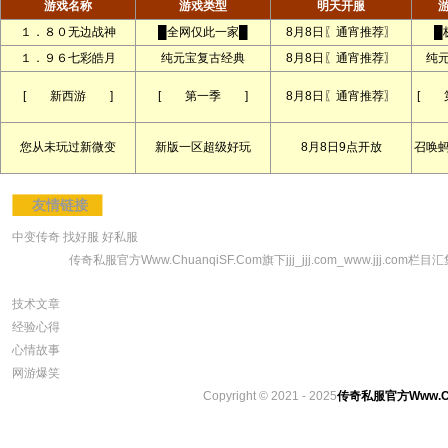
游戏名称
游戏类型
明天开服
１．８０无边战神
█全网仅此一家█
8月8日〖通宵推荐〗
█
１．９６七彩皓月
纯元宝复古经典
8月8日〖通宵推荐〗
纯
[ 新西游 ]
[ 第一季 ]
8月8日〖通宵推荐〗
[ 
您从未玩过新微变
新版一区超级好玩
8月8日9点开放
召唤
友情链接
中变传奇
找好服
好私服
传奇私服官方Www.ChuanqiSF.Com旗下jjj_jjj.com_www.jjj.com栏目汇集
技术文章
经验心得
心情故事
网游爆笑
Copyright © 2021 - 2025
传奇私服官方Www.Chu