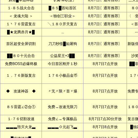
辉煌█幸运神器
『专属·单职业』
8月7日〖通宵推荐〗
三天
１·８５战火合击
█８５█首站首区
8月7日〖通宵推荐〗
８
＜ 龙魂大陆 ＞
＜独创三职业＞
8月7日〖通宵推荐〗
〈 
１丶７６雷霆复古
╲１８０开天复古
8月7日〖通宵推荐〗
＜首
█★龙腾赤月★█
...
8月7日〖通宵推荐〗
--
首区超变全屏切割
刀刀秒怪█如屠狗
8月7日〖通宵推荐〗
新版
██８０十元合击
公益星王+3██
8月7日〖通宵推荐〗
沙
免费BOSS必爆终极
今日首区刚开１秒
8月7日7点开放
██
１．７６新版复古
１７６小极品金币
8月7日7点开放
１７
◆ 攻速神器 ◆
〃无〃限〃首〃爆
8月7日7点开放
免费
８５雷霆∠②合①
免费→攻速无限刀
8月7日7点开放
１８
１·７６切割攻速
免费∠→专属极品
8月7日7点30分开放
复古
▃▃▃毁灭火龙▃
▃▃▃０元起飞▃
8月7日8点开放
█独