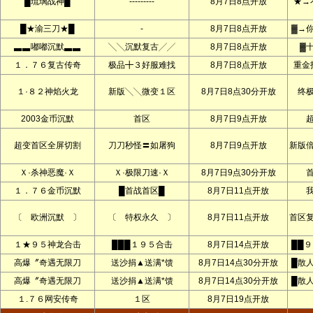
█琉璃战神█
---------
8月7日8点开放
★→
█★渝三刀★█
-
8月7日8点开放
▓→
▃▃嘟嘟沉默▃▃
╲╲沉默复古╱╱
8月7日8点开放
▓
１．７６复古传奇
极品╋３好服难找
8月7日8点开放
重金
１·８２神焰火龙
新版╲╲微变１区
8月7日8点30分开放
终
2003金币沉默
首区
8月7日9点开放
超变首区全屏切割
刀刀秒怪〓如屠狗
8月7日9点开放
新版
Ｘ·杀神恶魔·Ｘ
Ｘ·极限刀速·Ｘ
8月7日9点30分开放
１．７６金币沉默
█首战首区█
8月7日11点开放
〔 欧洲沉默 〕
〔 特权永久 〕
8月7日11点开放
首区
１★９５神龙合击
███１９５合击
8月7日14点开放
██
高爆〞奇遇无限刀
送沙捐▲送满*馈
8月7日14点30分开放
█散
高爆〞奇遇无限刀
送沙捐▲送满*馈
8月7日14点30分开放
█散
１.７６网安传奇
１区
8月7日19点开放