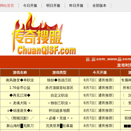
网站首页
今日开服
明日开服
昨日开服
全部版本
jjj_jjj.com_www.jj
发布时间:
游戏名称
游戏类型
今天开服
南风微变◆单职业
独创◆首战①区
8月7日〖通宵推荐〗
专属
1.76金币公益
赤月顶级首站首区
8月7日〖通宵推荐〗
所有
◆再见江湖◆
自定义职业
8月7日〖通宵推荐〗
〈 
＜ 龙魂大陆 ＞
＜独创三职业＞
8月7日〖通宵推荐〗
〈 
≤◆动漫迷失◆≥
怀旧超多地图
8月7日〖通宵推荐〗
━
╲《熊猫沉默》╱
＜必爆〃充值〃＞
8月7日〖通宵推荐〗
双
新山海经█无限刀
完美世界█狂暴篇
8月7日〖通宵推荐〗
▇▇