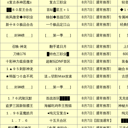
≤复古杀神恶魔≥
复古三职业
8月7日〖通宵推荐〗
轻
██８０星王合击
首站█星王＋１
8月7日〖通宵推荐〗
◆１
南风微变◆单职业
独创◆首战①区
8月7日〖通宵推荐〗
专属
新╋８０极品合击
一个极品定江山
8月7日〖通宵推荐〗
经典
[﹍﹍封神榜﹍﹍]
[﹍﹍第一季﹍﹍]
8月7日〖通宵推荐〗
[ 
召唤·神龙
翻手遮日月
8月7日〖通宵推荐〗
上
刀锋176
█特色三职业█
8月7日〖通宵推荐〗
60
十彩神力瘟疫微变
超耐玩DNF首区
8月7日〖通宵推荐〗
装
１▲９５刺影神龙
１区
8月7日〖通宵推荐〗
融合
★韩版つ０血不死
送→切割Ｍax攻速
8月7日〖通宵推荐〗
古
[﹍﹍封神榜﹍﹍]
[﹍﹍第一季﹍﹍]
8月7日〖通宵推荐〗
[ 
１.７６武陵沉默
首战首区████
8月7日〖通宵推荐〗
无充
盗梦三国新骷髅王
海贼吃鸡帝王熊猫
8月7日〖通宵推荐〗
神秘
１．９６蓝魔皓月
●纯元宝复古●
8月7日〖通宵推荐〗
纯
１．７．６
十五天合区
8月7日【固顶通宵】
██