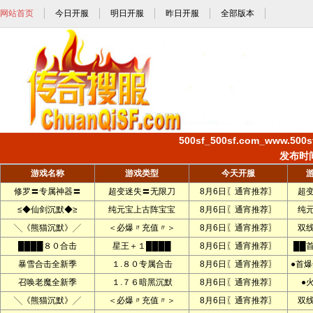
网站首页
今日开服
明日开服
昨日开服
全部版本
500sf_500sf.com_www.5
发布时间:
游戏名称
游戏类型
今天开服
修罗〓专属神器〓
超变迷失〓无限刀
8月6日〖通宵推荐〗
超
≤◆仙剑沉默◆≥
纯元宝上古阵宝宝
8月6日〖通宵推荐〗
纯
╲《熊猫沉默》╱
＜必爆〃充值〃＞
8月6日〖通宵推荐〗
双
████８０合击
星王＋１████
8月6日〖通宵推荐〗
██
暴雪合击全新季
１.８０专属合击
8月6日〖通宵推荐〗
●首爆
召唤老魔全新季
１.７６暗黑沉默
8月6日〖通宵推荐〗
●
╲《熊猫沉默》╱
＜必爆〃充值〃＞
8月6日〖通宵推荐〗
双