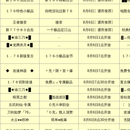
新１８０泡点合击
新１８０雄霸合击
8月6日〖通宵推荐〗
██
１７６特色小极品
你绝没玩过新７６
8月6日〖通宵推荐〗
地图
王者微变
微变
8月6日〖通宵推荐〗
新７７╋８０合击
一个极品定江山
8月6日〖通宵推荐〗
经典
█★渝三刀★█
-
8月6日1点开放
▓→
█★龙腾赤月★█
...
8月6日1点开放
--
１．７６新版复古
１７６小极品金币
8月6日7点开放
１７
◆ 攻速神器 ◆
〃无〃限〃首〃爆
8月6日7点开放
免费
１·７６切割攻速
免费∠→专属极品
8月6日7点30分开放
复古
█★渝三刀★█
-
8月6日8点开放
▓→
暗黑之都
█首战首区█
8月6日8点开放
首站
古武剑仙·专属
Ｏ充※单职业
8月6日8点开放
〔 
刀剑如梦『76』
『０充』散人顶赞
8月6日8点开放
攻
火云●●邪神
简单●粗暴
8月6日8点30分开放
无