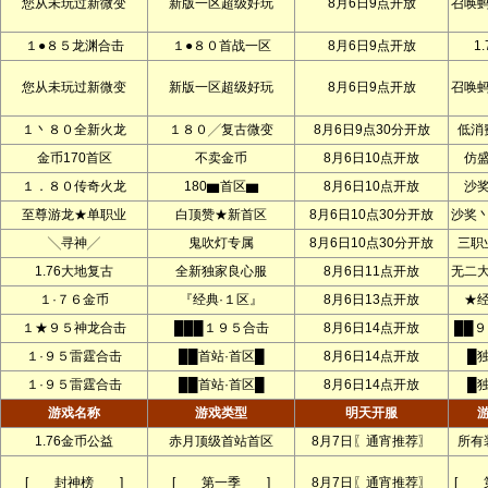
您从未玩过新微变
新版一区超级好玩
8月6日9点开放
召唤
１●８５龙渊合击
１●８０首战一区
8月6日9点开放
1.
您从未玩过新微变
新版一区超级好玩
8月6日9点开放
召唤
１丶８０全新火龙
１８０╱复古微变
8月6日9点30分开放
低消
金币170首区
不卖金币
8月6日10点开放
仿
１．８０传奇火龙
180▆首区▆
8月6日10点开放
沙
至尊游龙★单职业
白顶赞★新首区
8月6日10点30分开放
沙奖
╲寻神╱
鬼吹灯专属
8月6日10点30分开放
三职
1.76大地复古
全新独家良心服
8月6日11点开放
无二
１·７６金币
『经典·１区』
8月6日13点开放
★
１★９５神龙合击
███１９５合击
8月6日14点开放
██
１·９５雷霆合击
██首站·首区█
8月6日14点开放
█
１·９５雷霆合击
██首站·首区█
8月6日14点开放
█
游戏名称
游戏类型
明天开服
1.76金币公益
赤月顶级首站首区
8月7日〖通宵推荐〗
所有
[﹍﹍封神榜﹍﹍]
[﹍﹍第一季﹍﹍]
8月7日〖通宵推荐〗
[ 