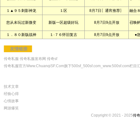
１▲９５刺影神龙
１区
8月7日〖通宵推荐〗
融合
您从未玩过新微变
新版一区超级好玩
8月7日9点开放
召唤
１．８０新版战神
１·７６怀旧复古
8月7日9点开放
●
友情链接
传奇私服
传奇私服发布网
传奇sf
传奇私服官方Www.ChuanqiSF.Com旗下500sf_500sf.com_www.500sf.com栏目汇
技术文章
经验心得
心情故事
网游爆笑
Copyright © 2021 - 2025
传